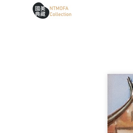
跳到中間主要內容區
網站導覽
:::
:::