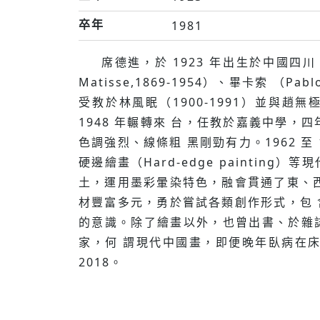
卒年
1981
席德進，於 1923 年出⽣於中國四川
Matisse,1869-1954）、畢卡索 （
受教於林風眠（1900-1991）並與趙無
1948 年輾轉來 台，任教於嘉義中學，
⾊調強烈、線條粗 ⿊剛勁有⼒。1962 至 
硬邊繪畫（Hard-edge painti
⼟，運⽤墨彩暈染特⾊，融會貫通了東、
材豐富多元，勇於嘗試各類創作形式，包
的意識。除了繪畫以外，也曾出書、於雜
家，何 謂現代中國畫，即便晚年臥病在
2018。