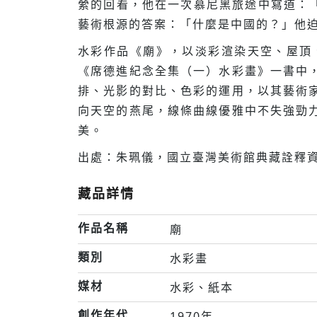
縈的回看，他在一次慕尼黑旅途中寫道：
藝術根源的答案：「什麼是中國的？」他
水彩作品《廟》，以淡彩渲染天空、屋頂
《席德進紀念全集（一）水彩畫》一書中
排、光影的對比、色彩的運用，以其藝術
向天空的燕尾，線條曲線優雅中不失強勁
美。
出處：朱珮儀，國立臺灣美術館典藏詮釋資
藏品詳情
作品名稱
廟
類別
水彩畫
媒材
水彩、紙本
創作年代
1970年