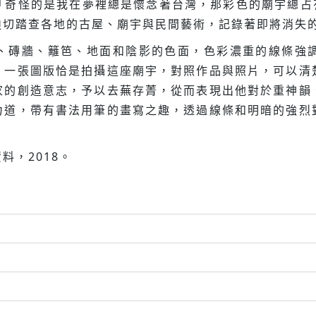
「奇怪的是我在夢裡總是懷念著台灣，那彩色的廟宇總占
迫切踏查各地的古屋、廟宇與民間藝術，記錄著即將消失
、磚牆、籬笆、地面和陰影的色面，色彩濃重的線條強
，一張圖版恰是拍攝這座廟宇，對照作品與照片，可以清
家的創造意志，予以去蕪存菁，從而表現出他對於重神韻
力道，帶有書法用筆的畫寫之趣，透過線條和明暗的強烈
料，2018。