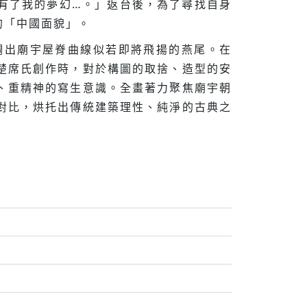
有了我的夢幻…。」返台後，為了尋找自身
的「中國面貌」。
調出廟宇屋脊曲線似若即將飛揚的燕尾。在
楚席氏創作時，對於構圖的取捨、造型的安
、重精神的寫生意識。全畫著力聚焦廟宇朝
對比，烘托出傳統建築理性、純淨的古典之