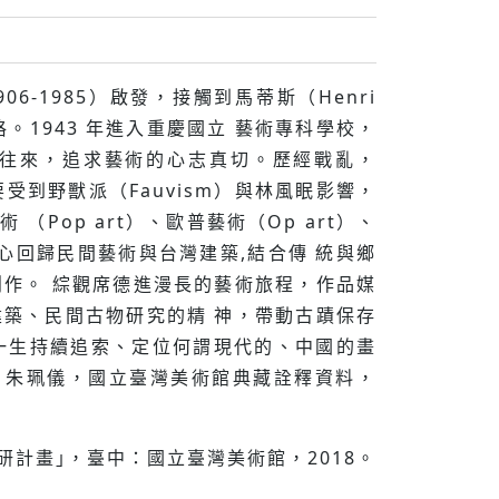
6-1985）啟發，接觸到⾺蒂斯（Henri
藝術風格。1943 年進入重慶國⽴ 藝術專科學校，
畫家多所往來，追求藝術的⼼志真切。歷經戰亂，
受到野獸派（Fauvism）與林風眠影響，
（Pop art）、歐普藝術（Op art）、
,決⼼回歸民間藝術與台灣建築,結合傳 統與鄉
作。 綜觀席德進漫長的藝術旅程，作品媒
築、民間古物研究的精 神，帶動古蹟保存
⼀⽣持續追索、定位何謂現代的、中國的畫
：朱珮儀，國立臺灣美術館典藏詮釋資料，
研計畫｣，臺中：國立臺灣美術館，2018。