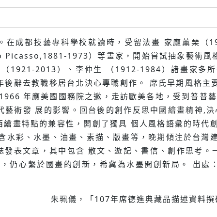
。在成都技藝專科學校就讀時，受留法畫 家龐薰琹（190
Pablo Picasso,1881-1973）等畫家，開始嘗試抽象
極（1921-2013）、李仲⽣ （1912-1984）諸
四年後辭去教職移居台北決⼼專職創作。 席氏早期風格主要
1966 年應美國國務院之邀，⾛訪歐美各地，受到普普藝術 
ng）等現代藝術發 展的影響。回台後的創作反思中國繪畫精神
西繪畫特點的兼容性，開創了獨具 個⼈風格語彙的時代創
 含⽔彩、⽔墨、油畫、素描、版畫等，晚期傾注於台灣建
誌發表⽂章，其中包含 散⽂、遊記、書信、創作思考。
床，仍⼼繫於國畫的創新，希冀為⽔墨開創新局。 出處
朱珮儀，「107年席德進典藏品描述資料撰