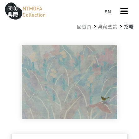
更
EN
跳到中間主要內容區
網站導覽
:::
多
選
回首頁
典藏查詢
招曙
單
:::