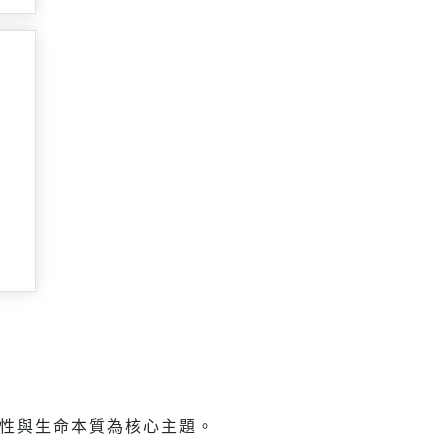
人性與生命本質為核心主題。