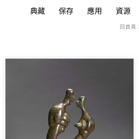
典藏
保存
應用
資源
回首頁