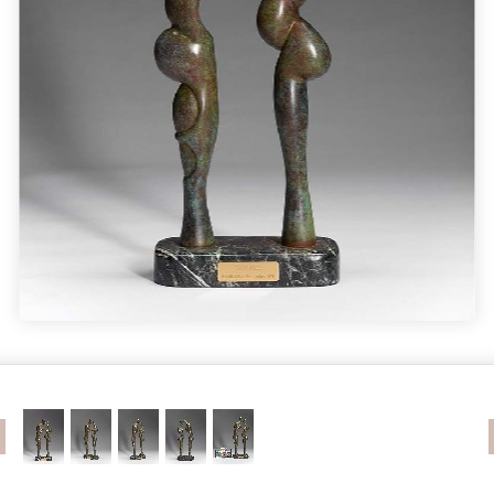
revious