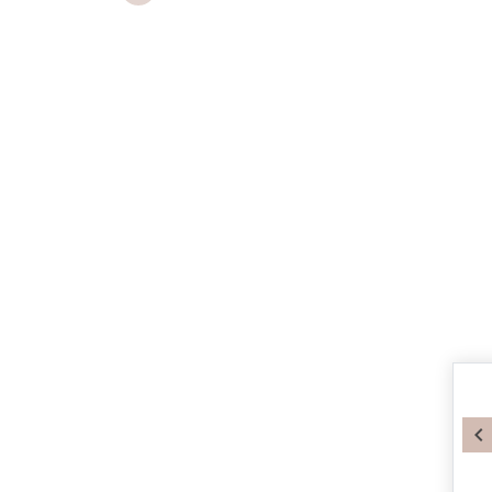
Previous
P