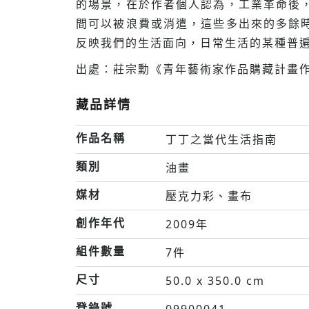
的場景，在於作者個人認為，工業革命後
間可以被浪費或消遣，這些多出來的多餘
反映我們的生活面向，日常生活的某種普
出處：莊宗勳《青年藝術家作品購藏計畫作品
藏品詳情
作品名稱
丁丁之當代生活指南
類別
油畫
媒材
壓克力彩、畫布
創作年代
2009年
組件數量
7件
尺寸
50.0 x 350.0 cm
登錄號
09900041