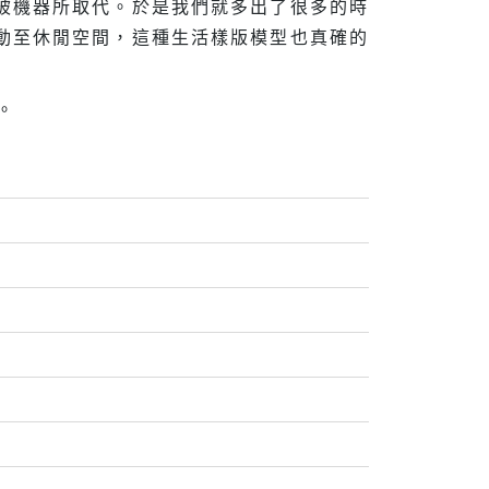
被機器所取代。於是我們就多出了很多的時
動至休閒空間，這種生活樣版模型也真確的
。