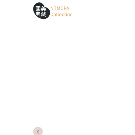
跳到中間主要內容區
網站導覽
:::
:::