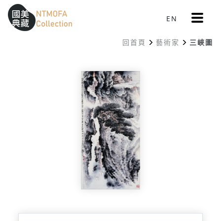
更
EN
跳到中間主要內容區
網站導覽
:::
多
選
回首頁
藝術家
三峽圖
單
:::