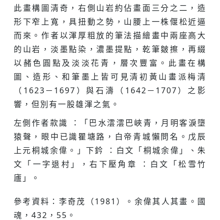
此畫構圖清奇，右側山岩約佔畫面三分之二，造
形下窄上寬，具扭動之勢，山腰上一株偃松近逼
而來。作者以渾厚粗放的筆法描繪畫中兩座高大
的山岩，淡墨點染，濃墨提點，乾筆皴擦，再綴
以赭色圓點及淡淡花青，層次豐富。此畫在構
圖、造形、和筆墨上皆可見清初黃山畫派梅清
（1623－1697）與石濤（1642－1707）之影
響，但別有一股雄渾之氣。
左側作者款識 ：「巴水澐澐巴峽青，月明客淚墮
猿聲，眼中已識瞿塘路，白帝青城懶問名。戊辰
上元桐城余偉。」下鈐 ：白文「桐城余偉」、朱
文「一字退村」，右下壓角章 ：白文「松雪竹
廬」。
參考資料：李奇茂（1981）。余偉其人其畫。國
魂，432，55。