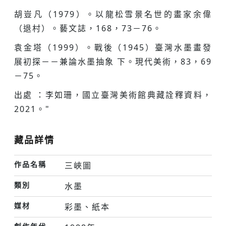
胡豈凡（1979）。以龍松雪景名世的畫家余偉
（退村）。藝文誌，168，73－76。
袁金塔（1999）。戰後（1945）臺灣水墨畫發
展初探－－兼論水墨抽象 下。現代美術，83，69
－75。
出處 ：李如珊，國立臺灣美術館典藏詮釋資料，
2021。"
藏品詳情
作品名稱
三峽圖
類別
水墨
媒材
彩墨、紙本