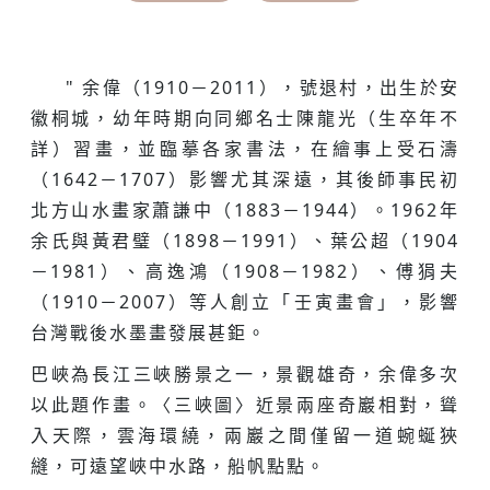
" 余偉（1910－2011），號退村，出生於安
徽桐城，幼年時期向同鄉名士陳龍光（生卒年不
詳）習畫，並臨摹各家書法，在繪事上受石濤
（1642－1707）影響尤其深遠，其後師事民初
北方山水畫家蕭謙中（1883－1944）。1962年
余氏與黃君璧（1898－1991）、葉公超（1904
－1981）、高逸鴻（1908－1982）、傅狷夫
（1910－2007）等人創立「壬寅畫會」，影響
台灣戰後水墨畫發展甚鉅。
巴峽為長江三峽勝景之一，景觀雄奇，余偉多次
以此題作畫。〈三峽圖〉近景兩座奇巖相對，聳
入天際，雲海環繞，兩巖之間僅留一道蜿蜒狹
縫，可遠望峽中水路，船帆點點。