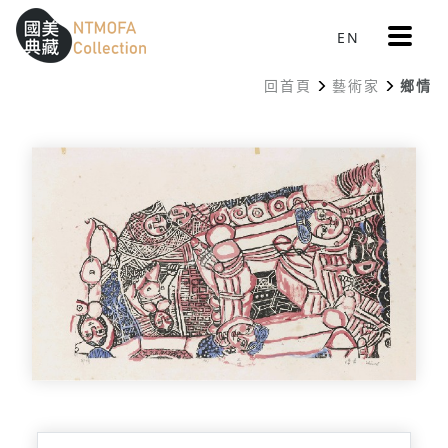
更
EN
跳到中間主要內容區
網站導覽
:::
多
選
回首頁
藝術家
鄉情
單
:::