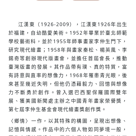
江漢東（1926-2009），江漢東1926年出生
於福建，自幼酷愛美術。1952年畢業於臺北師範
學校藝術科，並於1955年師事畫家李仲生門下，
研究現代繪畫；1958年與畫家秦松、楊英風、李
錫奇等創辦現代版畫會，並擔任首屆會長，推動
臺灣版畫的發展。其作品帶有璞、真的特質，富
有詩意與直率的想像力，1968年罹患青光眼，後
來甚至幾近失明，但他仍憑藉毅力、回憶與想像
力不斷勇於創作。曾入選巴西聖保羅國際雙年
展、獲美國新聞處主辦之中國青年畫家榮譽獎，
第七屆李仲生基金會現代繪畫獎創作獎。
〈鄉情〉一作，以其特殊的構圖，呈現出想像、
記憶與情感。作品中的六個人物如同夢境一般，