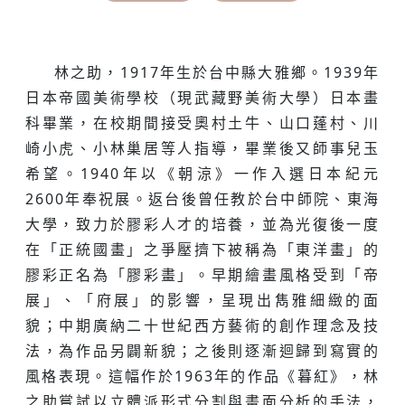
林之助，1917年生於台中縣大雅鄉。1939年
日本帝國美術學校（現武藏野美術大學）日本畫
科畢業，在校期間接受奧村土牛、山口蓬村、川
崎小虎、小林巢居等人指導，畢業後又師事兒玉
希望。1940年以《朝涼》一作入選日本紀元
2600年奉祝展。返台後曾任教於台中師院、東海
大學，致力於膠彩人才的培養，並為光復後一度
在「正統國畫」之爭壓擠下被稱為「東洋畫」的
膠彩正名為「膠彩畫」。早期繪畫風格受到「帝
展」、「府展」的影響，呈現出雋雅細緻的面
貌；中期廣納二十世紀西方藝術的創作理念及技
法，為作品另闢新貌；之後則逐漸迴歸到寫實的
風格表現。這幅作於1963年的作品《暮紅》，林
之助嘗試以立體派形式分割與畫面分析的手法，