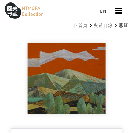
更
EN
跳到中間主要內容區
網站導覽
:::
多
選
回首頁
典藏目錄
暮紅
單
:::