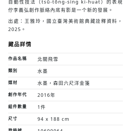
自動性技法（tsū-tōng-sìng ki-huat）的表現
佇李義弘創作脈絡內底有影是一个新的發展。
出處：王雅玲，國立臺灣美術館典藏詮釋資料，
2025。
藏品詳情
作品名稱
北關飛雪
類別
水墨
媒材
水墨，森田六尺洋金箋
創作年代
2016年
組件數量
1件
尺寸
94 x 188 cm
登錄號