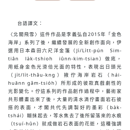
台語譯文：
〈北關飛雪〉這件作品是李義弘自2015年「金色
海岸」系列了後，繼續發展的全新創作面向，伊
選用日本森田六尺洋金箋（Ji̍/Li̍tt-pún Sim-
tiân la̍k-tshioh iûnn-kim-tsian）做底，
用紙身金色光滑佮光面的特性，表現出日頭光
（ji̍t/li̍t-thâu-kng）掖佇海岸岩石（hái-
huānn gâm-tsio̍h）所形成的彼款真戲劇性的
光影變化。佇這系列的作品創作過程中，藝術家
共形體畫出來了後，大量的清水滴佇畫面岩石彼
搭的表面，才閣共代先調製好的墨彩（ba̍k-
tshái）糊抹起去，等水焦去了後所留落來的水痕
（tsuí-hûn）就成做岩石表面的花逝，這種強調