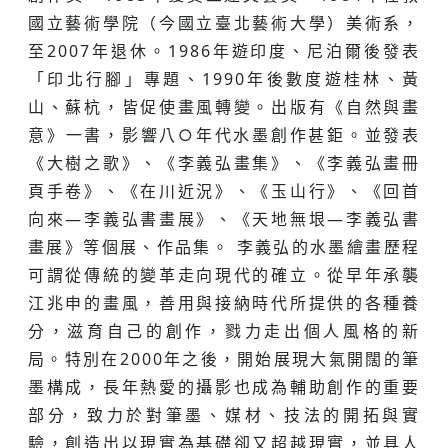
國立藝術學院（今國立臺北藝術大學）美術系，
至2007年退休。1986年遊印度、尼泊爾後發表
「印北行腳」專題、1990年後數度遊桂林、黃
山、蘇杭，皆促使畫風轉變。出版有《自然與畫
意》一書，影響八○年代水墨創作甚鉅。並發表
《大樹之歌》、《李義弘畫集》、《李義弘畫冊
頁手卷》、《在川近況》、《玉山行》、《回首
向來—李義弘書畫展》、《天地無垠—李義弘書
畫展》等個展、作品集。 李義弘的水墨繪畫歷程
可謂從傳統的變革走向現代的確立。從早年承襲
江兆申的畫風，善用與接納時代所提供的各種養
分，滋育自己的創作，戮力走出個人風格的新
局。特別在2000年之後，開始展現大氣開闊的筆
墨構成，長年熱愛的攝影也成為輔助創作的重要
部分，致力於對筆墨、媒材、技法的開拓與實
驗，創造出以現實為基礎卻又超越現實，並具人