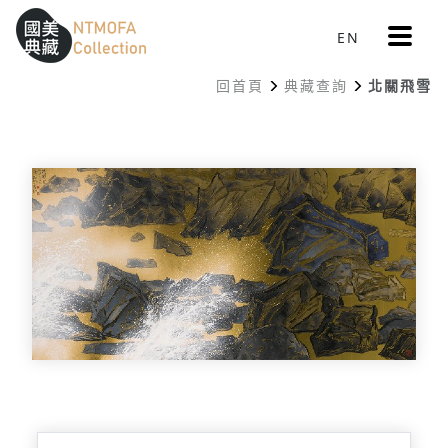
更
EN
跳到中間主要內容區
網站導覽
:::
多
選
回首頁
典藏查詢
北關飛雪
單
:::