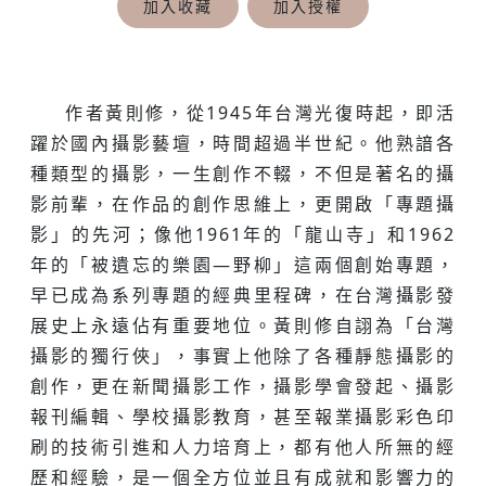
加入收藏
加入授權
作者黃則修，從1945年台灣光復時起，即活
躍於國內攝影藝壇，時間超過半世紀。他熟諳各
種類型的攝影，一生創作不輟，不但是著名的攝
影前輩，在作品的創作思維上，更開啟「專題攝
影」的先河；像他1961年的「龍山寺」和1962
年的「被遺忘的樂園—野柳」這兩個創始專題，
早已成為系列專題的經典里程碑，在台灣攝影發
展史上永遠佔有重要地位。黃則修自詡為「台灣
攝影的獨行俠」，事實上他除了各種靜態攝影的
創作，更在新聞攝影工作，攝影學會發起、攝影
報刊編輯、學校攝影教育，甚至報業攝影彩色印
刷的技術引進和人力培育上，都有他人所無的經
歷和經驗，是一個全方位並且有成就和影響力的