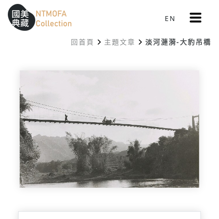
更
EN
跳到中間主要內容區
網站導覽
:::
多
選
回首頁
主題文章
淡河漣漪-大豹吊橋
單
:::