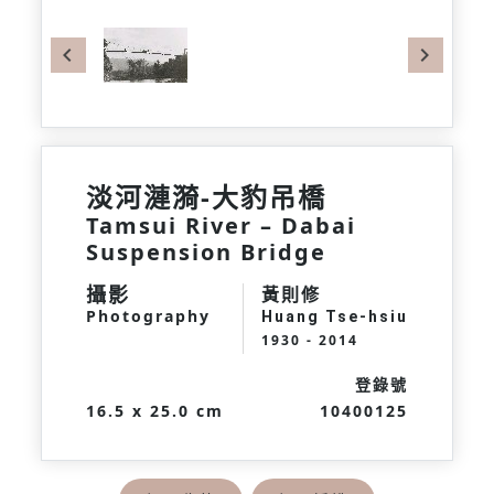
Previous
Next
淡河漣漪-大豹吊橋
Tamsui River – Dabai
Suspension Bridge
攝影
黃則修
Photography
Huang Tse-hsiu
1930 - 2014
登錄號
16.5 x 25.0 cm
10400125