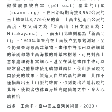
微微展露被白雪（pe̍h-suat）覆蓋的山頂
（suann-tíng）。在日治時期海拔3,952公尺的
玉山遠遠比3,776公尺的富士山高出近兩百公尺的
高度，故又稱之為「新高山（日文發音為：
Niitakayama）」，而玉山北峰則稱為「新高北
山」。1943年總督府在上面設立氣象觀測站，至
今仍是臺灣最高建築物。畫作中許深州以較細緻
的筆刷勾勒出高海拔的針葉林樹叢，可見對高山
意象處理得相當細心。甚至在其他畫作中也可以
經常發現他摻雜使用礦物質顏料，使山脈呈現閃
閃發光的效果，製造大自然結晶的紋理。此作不
僅描繪出玉山山脈的雄偉，也刻劃出若隱若現的
北峰，使觀者彷彿置身於高處仙境之中，令人心
曠神怡。
出處：王俞丰，臺中國立臺灣美術館，2023。