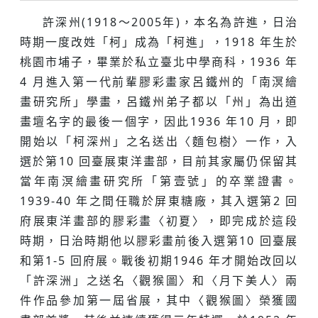
許深州(1918〜2005年)，本名為許進，日治
時期一度改姓「柯」成為「柯進」，1918 年生於
桃園市埔子，畢業於私立臺北中學商科，1936 年
4 月進入第一代前輩膠彩畫家呂鐵州的「南溟繪
畫研究所」學畫，呂鐵州弟子都以「州」為出道
畫壇名字的最後一個字，因此1936 年10 月，即
開始以「柯深州」之名送出〈麵包樹〉一作，入
選於第10 回臺展東洋畫部，目前其家屬仍保留其
當年南溟繪畫研究所「第壹號」的卒業證書。
1939-40 年之間任職於屏東糖廠，其入選第2 回
府展東洋畫部的膠彩畫〈初夏〉，即完成於這段
時期，日治時期他以膠彩畫前後入選第10 回臺展
和第1-5 回府展。戰後初期1946 年才開始改回以
「許深洲」之送名〈觀猴圖〉和〈月下美人〉兩
件作品參加第一屆省展，其中〈觀猴圖〉榮獲國