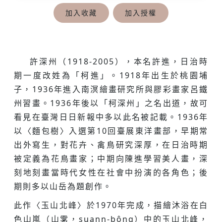
加入收藏
加入授權
許深州（1918-2005），本名許進，日治時
期一度改姓為「柯進」。1918年出生於桃園埔
子，1936年進入南溟繪畫研究所與膠彩畫家呂鐵
州習畫。1936年後以「柯深州」之名出道，故可
看見在臺灣日日新報中多以此名被記載。1936年
以〈麵包樹〉入選第10回臺展東洋畫部，早期常
出外寫生，對花卉、禽鳥研究深厚，在日治時期
被定義為花鳥畫家；中期向陳進學習美人畫，深
刻地刻畫當時代女性在社會中扮演的各角色；後
期則多以山岳為題創作。
此作〈玉山北峰〉於1970年完成，描繪沐浴在白
色山嵐（山雺，suann-bông）中的玉山北峰，