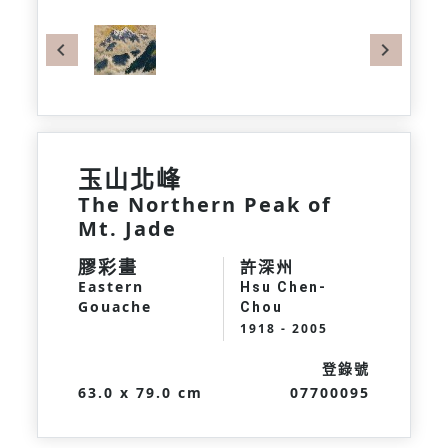
Previous
Next
玉山北峰
The Northern Peak of
Mt. Jade
膠彩畫
許深州
Eastern
Hsu Chen-
Gouache
Chou
1918 - 2005
登錄號
63.0 x 79.0 cm
07700095