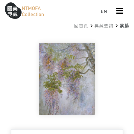
更
EN
跳到中間主要內容區
網站導覽
:::
多
選
回首頁
典藏查詢
紫藤
單
:::