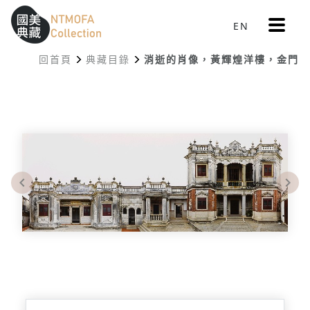
更
EN
跳到中間主要內容區
網站導覽
:::
多
選
回首頁
典藏目錄
消逝的肖像，黃輝煌洋樓，金門
單
:::
Previous
Nex