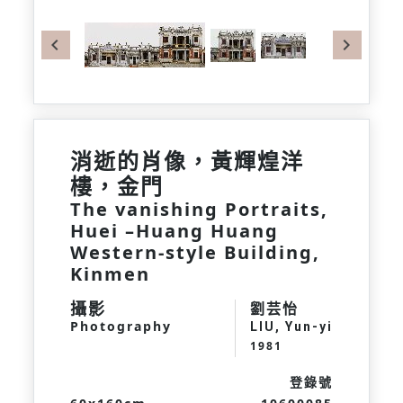
Previous
Next
消逝的肖像，黃輝煌洋
樓，金門
The vanishing Portraits,
Huei –Huang Huang
Western-style Building,
Kinmen
攝影
劉芸怡
Photography
LIU, Yun-yi
1981
登錄號