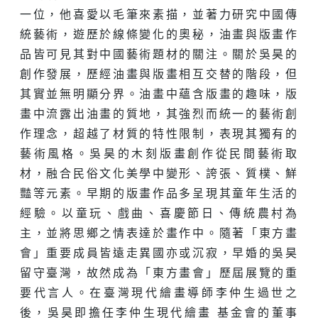
一位，他喜愛以毛筆來素描，並著力研究中國傳
統藝術，遊歷於線條變化的奧秘，油畫與版畫作
品皆可見其對中國藝術題材的關注。關於吳昊的
創作發展，歷經油畫與版畫相互交替的階段，但
其實並無明顯分界。油畫中蘊含版畫的趣味，版
畫中流露出油畫的質地，其強烈而統一的藝術創
作理念，超越了材質的特性限制，表現其獨有的
藝術風格。吳昊的木刻版畫創作從民間藝術取
材，融合民俗文化美學中變形、誇張、質樸、鮮
豔等元素。早期的版畫作品多呈現其童年生活的
經驗。以童玩、戲曲、喜慶節日、傳統農村為
主，並將思鄉之情表達於畫作中。隨著「東方畫
會」重要成員皆遠走異國亦或沉寂，早婚的吳昊
留守臺灣，故然成為「東方畫會」歷屆展覽的重
要代言人。在臺灣現代繪畫導師李仲生過世之
後，吳昊即擔任李仲生現代繪畫 基金會的董事