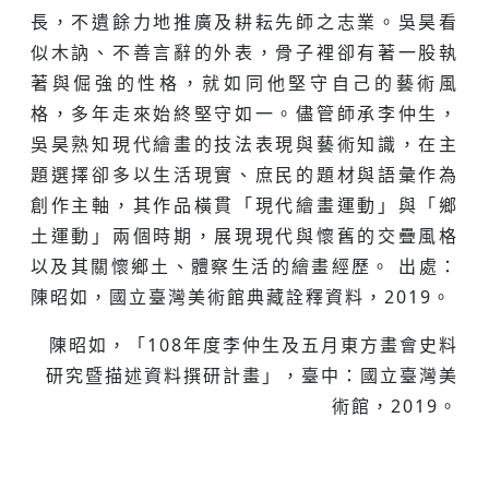
長，不遺餘力地推廣及耕耘先師之志業。吳昊看
似木訥、不善言辭的外表，骨子裡卻有著一股執
著與倔強的性格，就如同他堅守自己的藝術風
格，多年走來始終堅守如一。儘管師承李仲生，
吳昊熟知現代繪畫的技法表現與藝術知識，在主
題選擇卻多以生活現實、庶民的題材與語彙作為
創作主軸，其作品橫貫「現代繪畫運動」與「鄉
土運動」兩個時期，展現現代與懷舊的交疊風格
以及其關懷鄉土、體察生活的繪畫經歷。 出處：
陳昭如，國立臺灣美術館典藏詮釋資料，2019。
陳昭如，「108年度李仲生及五月東方畫會史料
研究暨描述資料撰研計畫」，臺中：國立臺灣美
術館，2019。