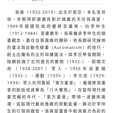
吳昊（1932-2019）出生於南京，本名吳世
祿，年輕時即展露其對於繪畫的天份與喜愛，
1949年隨國民政府遷移至臺灣。向李仲生
（1912-1984）習畫數年，吳昊繼承李仲生的繪
畫觀念，重在自我風格的鑽研，他長期研究線條
的畫法與自動性繪畫（Automatism）的技巧，
創㐀出獨有的㐀形與構圖法。與李氏學習期間，
陸續結識了志同道合的霍剛（1932-）、歐陽文
苑（1928-2007）等人。1956年與夏陽
（1932-）、蕭勤（1935-）、李元佳（1929-
1994）等人共同籌組「東方畫會」，藝壇將其畫
會的創始成員譽為「八大響馬」。在當時現代繪
畫荒蕪的年代，「東方畫會」帶領一波藝術風
潮，這股現代藝術推廣的原動能量，歸功於李仲
生的引領與啟發。吳昊是畫會中較具東方色彩的