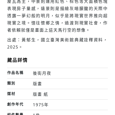
屋瓦為主，中景則運用紅色、棕色等大面積色塊
表現房子量感，遠景則是描繪灰暗朦朧的天際中
透露一夢幻般的明月，似乎是將現實世界推向超
現實之境。憶往懷鄉之情，過渡到現實社會，作
者依賴就僅是畫面上這天馬行空的想像。
出處：黃郁生，國立臺灣美術館典藏詮釋資料，
2025。
藏品詳情
作品名稱
後街月夜
類別
版畫
媒材
版畫 紙
創作年代
1975年
組件數量