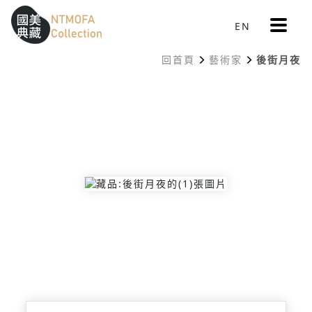
更
EN
跳到中間主要內容區
網站導覽
:::
多
選
回首頁
藝術家
後街月夜
單
:::