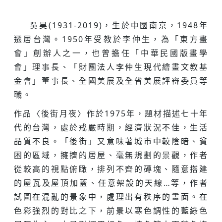
吳昊(1931-2019)，生於中國南京，1948年
遷居台灣。1950年受教於李仲生，為「東方畫
會」創辦人之一，也曾擔任「中華民國版畫學
會」理事長、「財團法人李仲生現代繪畫文教基
金會」董事長、全國美展及全省美展評審委員等
職。
作品〈後街月夜〉作於1975年，題材描述七十年
代的台灣，處於戒嚴時期，經濟狀況不佳，生活
品質不良。「後街」又意味著城市中較陰暗、貧
困的區域，擁擠的居屋、毫無規劃的景觀，作者
從較高的視點俯瞰，排列不齊的磚塊、隨意搭建
的屋瓦及屋頂加蓋、任意架設的天線…等，作者
試圖在混亂的景象中，處理出有秩序的畫面。在
色彩強烈的對比之下，前景以寒色調性的藍綠色