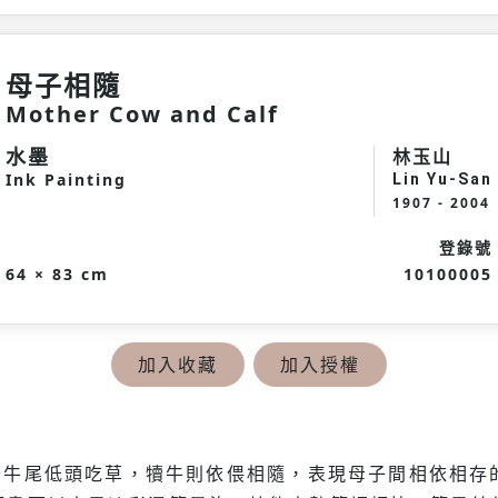
母子相隨
Mother Cow and Calf
水墨
林玉山
Ink Painting
Lin Yu-San
1907 - 2004
登錄號
64 × 83 cm
10100005
加入收藏
加入授權
著牛尾低頭吃草，犢牛則依偎相隨，表現母子間相依相存