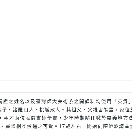
貴（身份證之姓名以及臺灣師大美術系之開課料均使用「英
雲樵子、諸羅山人、桃城散人。其祖父、父親皆能畫，家
，蔣才兩位民俗畫師學畫，少年時期隨任職於嘉義地方
文、書畫相互融通之可貴。17歲左右，開始向陳澄波請益