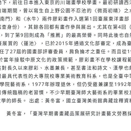
鼓勵下，前往日本進入東京的川端畫學校學畫。最初研讀
川端期間，曾以寫生自上野公園不忍池的〈微雨初晴〉之
大南門〉和〈水牛〉兩件膠彩畫作入選第1回臺展東洋畫部
查身份），其餘各回都有畫作參與展出。尤其在第4回（19
家，到了第9回則成為「推薦」的最高榮譽。同時此後也自
選臺展賞的〈蓮池〉，已於2015年通過文化部審定，成為
任了27屆的國畫部評審委員，肩負掄才之重任。而且從1
於當年接駁中原文化的政策規範，膠彩畫不在學校課程
這對長久以來膠彩、水墨兼長，甚至書法和詩文、漢學也
灣最具代表性的大專院校專業美術教育科系，也是全臺中
學院藝術系，1977年辦理退休，但仍受邀兼課至199
畫傳統臨稿的老習慣，不少早期臺灣師大藝術系的畢業校
學的師長。 出處：黃冬富，國立臺灣美術館典藏詮釋資料
黃冬富，「臺灣早期書畫藏品策展研究計畫藝文勞務採