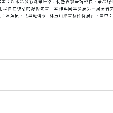
幅畫面以水墨淡彩濕筆暈染，情態真摯筆調輕快，筆墨線
則以自在快意的線條勾畫。本作與同年參展第三屆全省
：陳苑禎，《典範傳移─林玉山繪畫藝術特展》，臺中：國