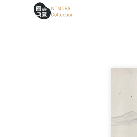
跳到中間主要內容區
網站導覽
:::
:::