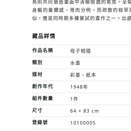
鳥則共同營造畫面中清曠閒適的氣氛。全
身軀的量體感，骨肉分明，而疏散的綠草
似，應是同時期多種嘗試的畫作之一。出處
藏品詳情
作品名稱
母子相隨
類別
水墨
媒材
彩墨、紙本
創作年代
1948年
組件數量
1件
尺寸
64 × 83 cm
登錄號
10100005