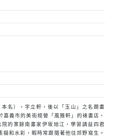
貴」本名），字立軒，後以「玉山」之名題畫
位於嘉義市的美街經營「風雅軒」的裱畫店，
法院的業餘南畫家伊坂旭江，學習請益四君
素描和水彩，暇時常跟隨著他往郊野寫生。