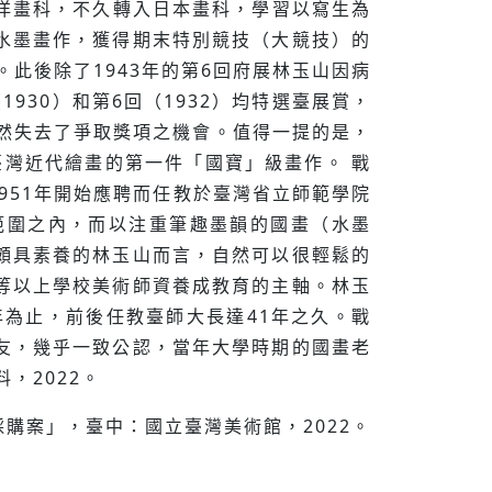
西洋畫科，不久轉入日本畫科，學習以寫生為
水墨畫作，獲得期末特別競技（大競技）的
。此後除了1943年的第6回府展林玉山因病
30）和第6回（1932）均特選臺展賞，
然失去了爭取獎項之機會。值得一提的是，
臺灣近代繪畫的第一件「國寶」級畫作。 戰
951年開始應聘而任教於臺灣省立師範學院
範圍之內，而以注重筆趣墨韻的國畫（水墨
頗具素養的林玉山而言，自然可以很輕鬆的
等以上學校美術師資養成教育的主軸。林玉
2年為止，前後任教臺師大長達41年之久。戰
友，幾乎一致公認，當年大學時期的國畫老
，2022。
購案」，臺中：國立臺灣美術館，2022。