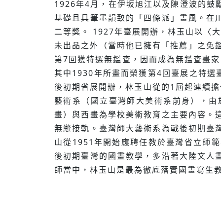
1926年4月，在伊坂旭江以及陳澄波的
基礎且具筆墨韻致的「四條派」畫風。在
二等獎。 1927年臺展開辦，林玉山以〈
未出品之外（當時他已擁有「推薦」之免鑑
第7回獲特選無鑑查，因而成為無鑑查畫
其中1930年所畫而榮獲第4回臺展之特
後初期省展開辦，林玉山從的1屆起連續擔
藝術系（國立臺灣師大美術系前身），由
畫）與西畫為學校美術教育之主要內容。
無縫接軌。臺灣師大藝術系為戰後初期臺
山從1951年開始應聘任教於臺灣省立師範
後初期臺灣的國畫教學，多沿著大陸文人
師當中，林玉山是最為徹底落實國畫寫生教