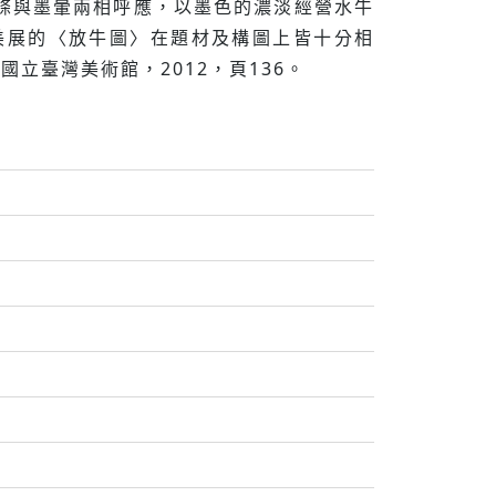
條與墨暈兩相呼應，以墨色的濃淡經營水牛
美展的〈放牛圖〉在題材及構圖上皆十分相
立臺灣美術館，2012，頁136。