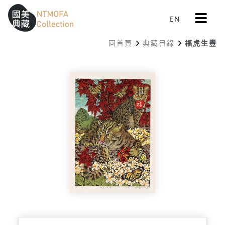
更
EN
跳到中間主要內容區
網站導覽
:::
多
選
回首頁
典藏目錄
福虎生豐
單
:::