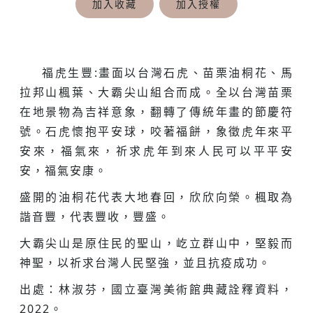
加入收藏
加入授權
福虎生豐:畫面以台灣石虎、苗栗油桐花、馬
拉邦山楓葉、大霸尖山組合而成。全以台灣苗栗
在地景物為吉祥意象，翻轉了傳統年畫的節慶符
號。石虎懷抱平安球，咬著福餅，象徵虎年來平
安來，福氣來，祈求虎年到來人民可以平平安
安，福氣安康。
盛開的油桐花代表大地春回，欣欣向榮。楓取為
諧音豐，代表豐收，豐盛。
大霸尖山是原住民的聖山，屹立群山中，堅毅而
神聖，以祈求台灣人民堅強，並且抗疫成功。
出處：林淑芬，國立臺灣美術館典藏詮釋資料，
2022。