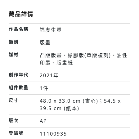
藏品詳情
作品名稱
福虎生豐
類別
版畫
媒材
凸版版畫、橡膠版(單版複刻)、油性
印墨、版畫紙
創作年代
2021年
組件數量
1件
尺寸
48.0 x 33.0 cm (畫心)；54.5 x
39.5 cm (紙本)
版次
AP
登錄號
11100935